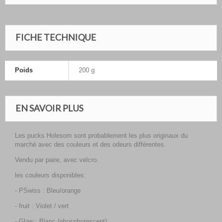
FICHE TECHNIQUE
Poids
200 g
EN SAVOIR PLUS
Les pucks Holesom sont probablement les plus originaux du
marché avec des couleurs et des odeurs différentes.
Vendu par paire, avec velcro.
les couleurs disponibles:
- PSwiss : Bleu/orange
- fruit : Violet / vert
- Glow : Blanc (phosphorescent)