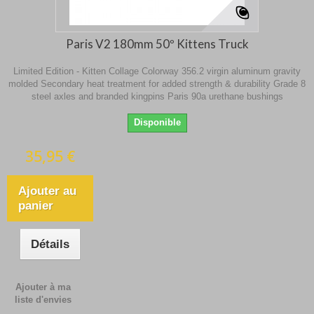
Paris V2 180mm 50º Kittens Truck
Limited Edition - Kitten Collage Colorway 356.2 virgin aluminum gravity
molded Secondary heat treatment for added strength & durability Grade 8
steel axles and branded kingpins Paris 90a urethane bushings
Disponible
35,95 €
Ajouter au
panier
Détails
Ajouter à ma
liste d'envies