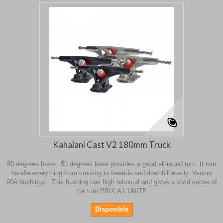
Kahalani Cast V2 180mm Truck
50 degrees base: 50 degrees base provides a good all-round turn. It can
handle everything from cruising to freeride and downhill easily. Venom
90A bushings: This bushing has high rebound and gives a vivid sense of
the turn.PRIX A L'UNITE
Disponible