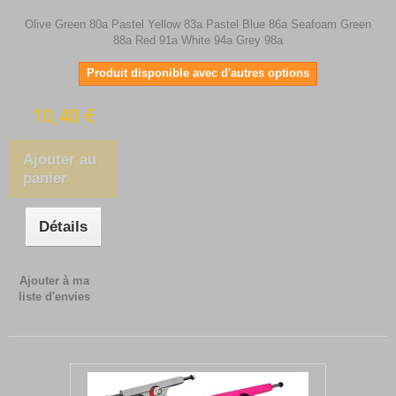
Olive Green 80a Pastel Yellow 83a Pastel Blue 86a Seafoam Green
88a Red 91a White 94a Grey 98a
Produit disponible avec d'autres options
10,40 €
Ajouter au
panier
Détails
Ajouter à ma
liste d'envies