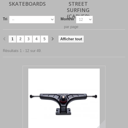
SKATEBOARDS
STREET
SURFING
(CARVER)
Tri
Montrer
par page
1
2
3
4
5
Afficher tout
Résultats 1 - 12 sur 49.