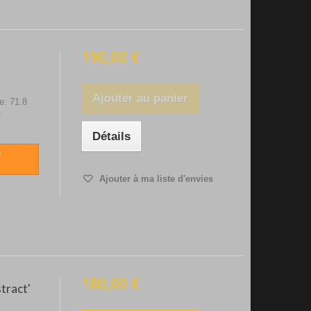
190,00 €
Ajouter au panier
e: 71.8
+
Détails
s
Ajouter à ma liste d'envies
180,00 €
tract'