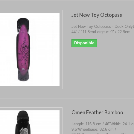
Jet New Toy Octopuss
Jet New Toy Octopuss - Deck Only
44" / 111.8cmLargeur: 9" / 22.9cm
Disponible
Omen Feather Bamboo
Length: 116.8 cm / 46”Width: 24.1 c
9.5”Wheelbase: 82.6 cm /