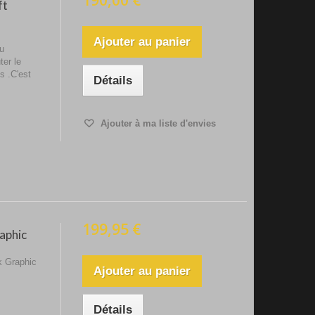
190,00 €
ft
Ajouter au panier
au
ter le
s .C'est
Détails
Ajouter à ma liste d'envies
199,95 €
aphic
 Graphic
Ajouter au panier
Détails