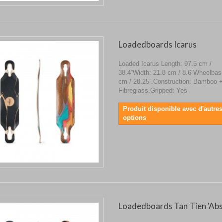
Loadedboards Icarus
Loaded Icarus Length: 97.5 cm /
38.4”Width: 21.8 cm / 8.6”Wheelbas
cm / 28.25”.Construction: Bamboo 
Fibreglass.Gripped: Yes
Produit disponible avec d'autre
options
Loadedboards Tan Tien 'Abs