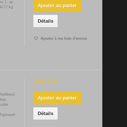
ex 1: up
Ajouter au panier
 36-77 kg
Détails
Ajouter à ma liste d'envies
249,95 €
heelbase:
Ajouter au panier
rop,
ouble
:
Détails
 Topmount