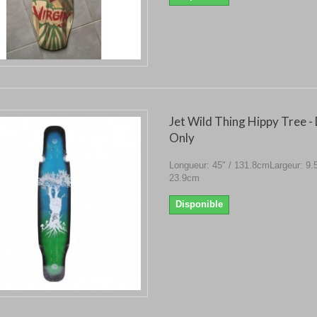
Jet Wild Thing Hippy Tree -
Only
Longueur: 45" / 131.8cmLargeur: 9.5
23.9cm
Disponible