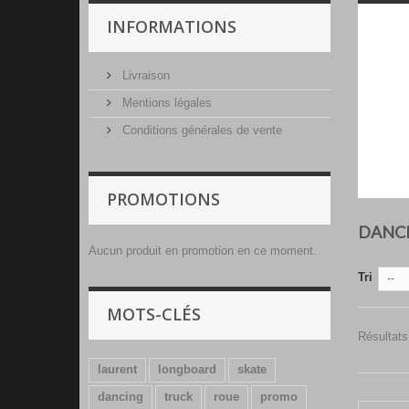
INFORMATIONS
Livraison
Mentions légales
Conditions générales de vente
PROMOTIONS
DANCI
Aucun produit en promotion en ce moment.
Tri
--
MOTS-CLÉS
Résultats
laurent
longboard
skate
dancing
truck
roue
promo