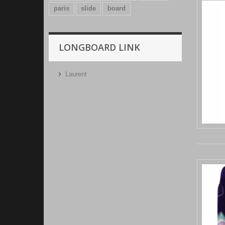
paris
slide
board
LONGBOARD LINK
Laurent