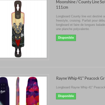
Moonshine / County Line So
111cm
Longboard County line est destiné 
freestyle, cruising. Parfait pour débu
longboard et faire de longues balade
une planche polyvalente.
Disponible
Rayne Whip 41" Peacock Gr
Longboard Rayne Whip 41" Peacock
Disponible