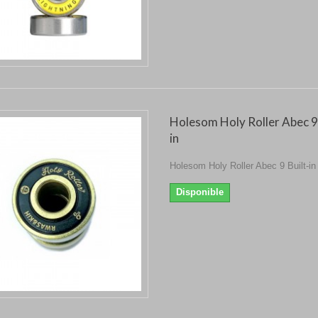
Holesom Holy Roller Abec 9 
in
Holesom Holy Roller Abec 9 Built-in
Disponible