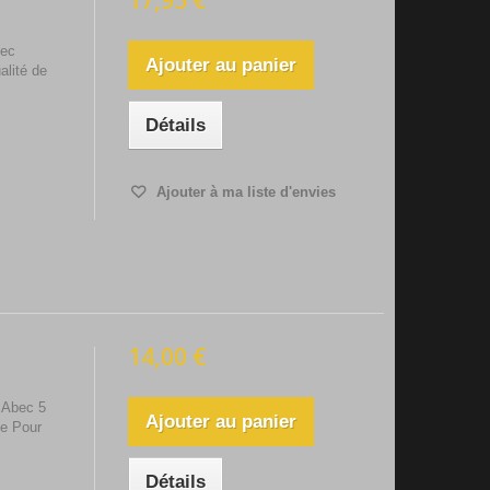
17,95 €
vec
Ajouter au panier
alité de
Détails
Ajouter à ma liste d'envies
14,00 €
 Abec 5
Ajouter au panier
ce Pour
Détails