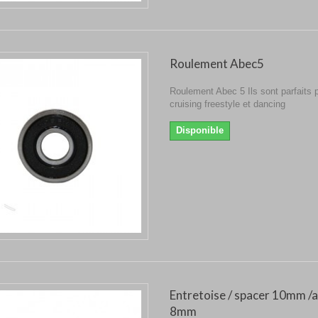
Roulement Abec5
Roulement Abec 5 Ils sont parfaits p
cruising freestyle et dancing
Disponible
Entretoise / spacer 10mm /
8mm