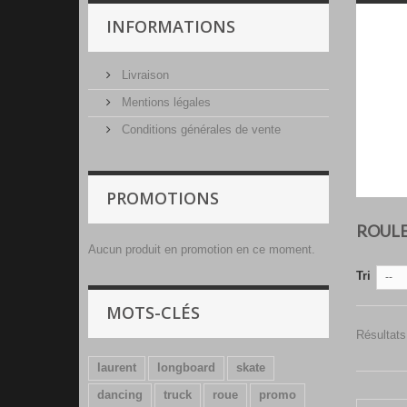
INFORMATIONS
Livraison
Mentions légales
Conditions générales de vente
PROMOTIONS
ROUL
Aucun produit en promotion en ce moment.
Tri
--
MOTS-CLÉS
Résultats
laurent
longboard
skate
dancing
truck
roue
promo