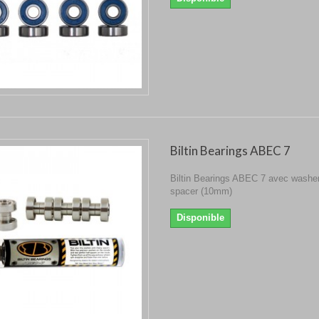
Biltin Bearings ABEC 7
Biltin Bearings ABEC 7 avec washer
spacer (10mm)
Disponible