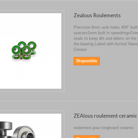
Zealous Roulements
Precision 8mm axle holes.409" built
spacers1mm built in speedringsGre
seals to keep dirt and debris on the 
the bearing.Lubed with Archoil Nan
Grease
Disponible
ZEAlous roulement ceramic
roulement pour longboard ceramic