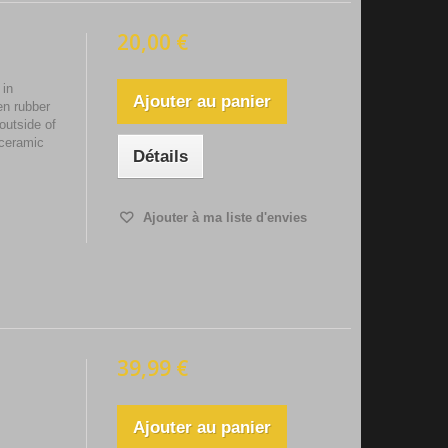
20,00 €
 in
Ajouter au panier
en rubber
outside of
oceramic
Détails
Ajouter à ma liste d'envies
39,99 €
Ajouter au panier