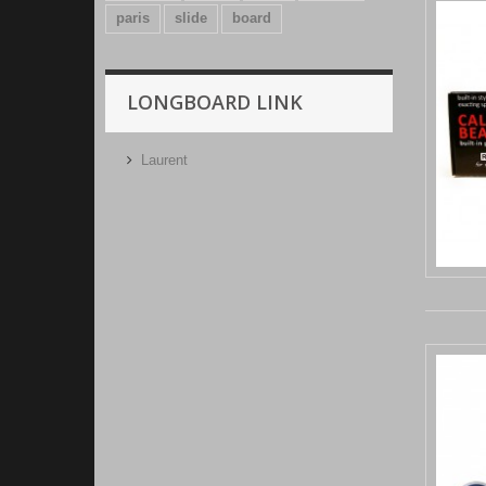
paris
slide
board
LONGBOARD LINK
Laurent