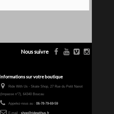
Nous suivre
Informations sur votre boutique
Ride With Us - Skate Shop, 27 Rue du Petit Nanot
(Impasse n°7), 64340 Boucau
Appelez-nous au :
06-78-79-69-59
E-mail :
shop@ridewithus.fr