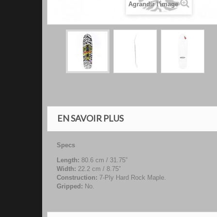
Agrandir l'image
EN SAVOIR PLUS
Specs
Length:
80.6 cm / 31.75”
Width:
22.2 cm / 8.75”
Construction:
7-Ply Hard Rock Maple.
Gripped:
No.