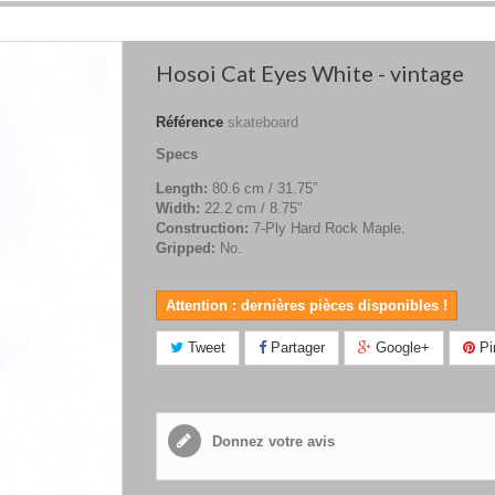
Hosoi Cat Eyes White - vintage
Référence
skateboard
Specs
Length:
80.6 cm / 31.75”
Width:
22.2 cm / 8.75”
Construction:
7-Ply Hard Rock Maple.
Gripped:
No.
Attention : dernières pièces disponibles !
Tweet
Partager
Google+
Pi
Donnez votre avis